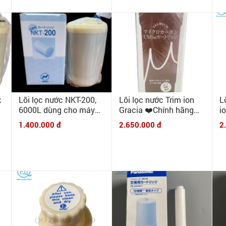
k
Lõi lọc nước NKT-200,
Lõi lọc nước Trim ion
L
6000L dùng cho máy
Gracia ❤️Chính hãng
i
Fujiiryoki Trevi FW-150/
Nihon Trim Nhật Bản❤️
H
1.400.000 đ
2.650.000 đ
2
FW-007/ FW-008/ HW-
N
5000/ HW-4500/ HW-
5500/ HW-1000...