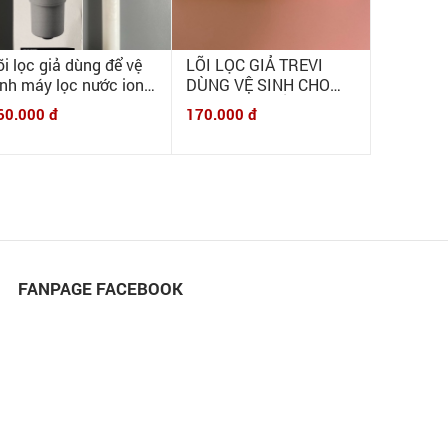
õi lọc giả dùng để vệ
LÕI LỌC GIẢ TREVI
inh máy lọc nước ion
DÙNG VỆ SINH CHO
iềm Panasonic
MÁY ĐIỆN GIẢI ION
60.000 đ
170.000 đ
2000L
KIỀM TREVI FW
FANPAGE FACEBOOK