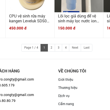
CPU vệ sinh rửa máy
Lõi lọc giả dùng để vệ
L
kangen Leveluk SD501,
sinh máy lọc nước ion
s
JRII đời mới (sau năm
kiềm Panasonic 6000L
k
450.000 đ
150.000 đ
1
2010) CPU-N (lõi HGN)
1
Page 1 / 4
1
2
3
4
Next
Last
ÁCH HÀNG
VỀ CHÚNG TÔI
ro.congty@gmail.com
Giới thiệu
8.605.179
Thương hiệu
ro.congty@gmail.com
Dịch vụ
.80.80.79
Cẩm nang