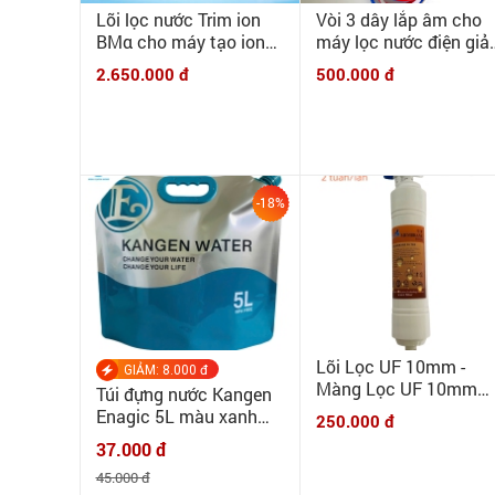
Lõi lọc nước Trim ion
Vòi 3 dây lắp âm cho
BMα cho máy tạo ion
máy lọc nước điện giải
kiềm TRIM ION TI9000,
6mm - Vòi 3 dây lắp â
2.650.000 đ
500.000 đ
TRIM 5HX, TRIM H1,
chuyên dụng cho máy
TRIM H2...SANWA
tạo ion kiềm
RW5, 7
-18%
Lõi Lọc UF 10mm -
GIẢM: 8.000 đ
Màng Lọc UF 10mm
Túi đựng nước Kangen
Korea có van xả thải
Enagic 5L màu xanh
250.000 đ
6mm
bạc | MINHQUANHOME
37.000 đ
| Túi đựng nước chuyên
45.000 đ
dụng cho nước điện