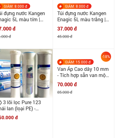
GIẢM: 8.000 đ
GIẢM: 8.000 đ
úi đựng nước Kangen
Túi đựng nước Kangen
nagic 5L màu tím |
Enagic 5L màu trắng |
INHQUANHOME | Túi
MINHQUANHOME | Túi
7.000 đ
37.000 đ
ựng nước chuyên
đựng nước chuyên
.000 đ
45.000 đ
ụng cho nước điện
dụng cho nước điện
ải, nước ion kiềm - 5lit
giải, nước ion kiềm - 5lit
-18%
GIẢM: 15.000 đ
Van Áp Cao dây 10 mm
- Tích hợp sẵn van một
chiều, kèm dây điện
70.000 đ
85.000 đ
ộ 3 lõi lọc Pure 123
ái lan (loại PE) -
HẬP KHẨU CHÍNH
50.000 đ
ÃNG Pure Thái Lan -
ộ lọc thô máy RO, ion
iềm