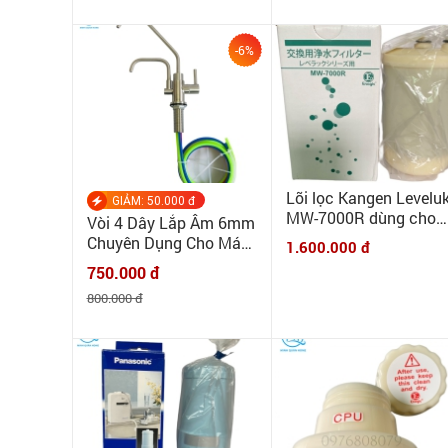
giải, nước ion kiềm - 5lit
-6%
Lõi lọc Kangen Levelu
GIẢM: 50.000 đ
MW-7000R dùng cho
Vòi 4 Dây Lắp Âm 6mm
Leveluk DX, Jr, DXII,
Chuyên Dụng Cho Máy
1.600.000 đ
JrII, SD501 loại HG
Lọc Nước Điện Giải Ion
750.000 đ
Kiềm ✌INOX 304 CAO
800.000 đ
CẤP✌