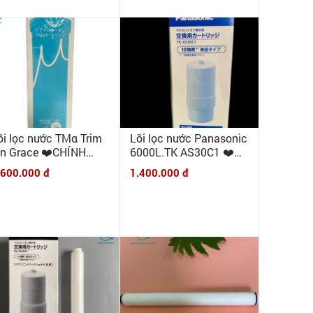
õi lọc nước TMα Trim
Lõi lọc nước Panasonic
on Grace ❤️CHÍNH
6000L.TK AS30C1 ❤️
ÃNG NIHON TRIM ❤️
CHÍNH HÃNG❤️ Lõi lọc
.600.000 đ
1.400.000 đ
HẬP KHẨU NHẬT BẢN
thay thế cho máy lọc
Panasonic TK-AS30, TK-
AS31, TK7208,7408,
8032...