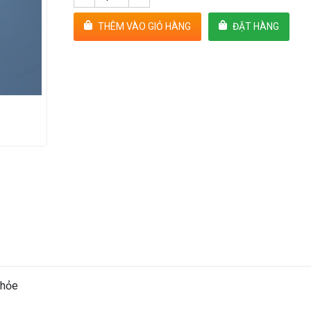
THÊM VÀO GIỎ HÀNG
ĐẶT HÀNG
khỏe