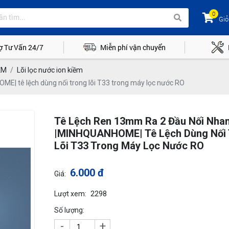
0
Giỏ
ợ Tư Vấn 24/7
Miễn phí vận chuyển
ỀM
Lõi lọc nước ion kiềm
| tê lệch dùng nối trong lõi T33 trong máy lọc nước RO
Tê Lệch Ren 13mm Ra 2 Đầu Nối Nh
|MINHQUANHOME| Tê Lệch Dùng Nối 
Lõi T33 Trong Máy Lọc Nước RO
6.000 đ
Giá:
Lượt xem:
2298
Số lượng:
-
+