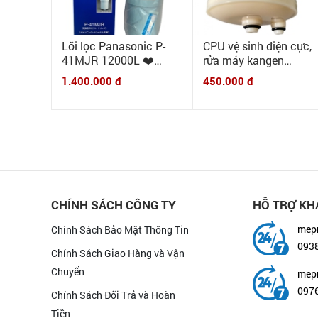
Lõi lọc Panasonic P-
CPU vệ sinh điện cực,
41MJR 12000L ❤️
rửa máy kangen
CHÍNH HÃNG❤️ dùng
Leveluk DX, Jr, DXII,
1.400.000 đ
450.000 đ
cho các máy PJ-A30,
SD501 đời cũ ( TRƯỚC
PJ-A31, PJ-A33, PJ-
NĂM 2010) CPU (lõi
A40MRA, PJ-A50, PJ-
HG)
A51, PJ-A53.
CHÍNH SÁCH CÔNG TY
HỖ TRỢ KH
mep
Chính Sách Bảo Mật Thông Tin
093
Chính Sách Giao Hàng và Vận
Chuyển
mep
0976
Chính Sách Đổi Trả và Hoàn
Tiền