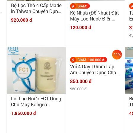
Bộ Lọc Thô 4 Cấp Made
GIẢM:
in Taiwan Chuyên Dụng
Kệ Nhựa (Đế Nhựa) Đặt
T
m
Làm Tiền Lọc Cho Máy
Máy Lọc Nước Điện
E
920.000 đ
Ion Kiềm, Kangen Water
Giải Kangen
M
120.000 đ
3
đ
45
d
gi
-11%
Lõi Lọc Nước FC1 Dùng
B
GIẢM: 100.000 đ
Cho Máy Kangen
Th
Vòi 4 Dây 10mm Lắp
Leverluk K8, SD501,
N
Âm Chuyên Dụng Cho
1.850.000 đ
4
SD501 Pltainum, DX,
H
Máy Lọc Nước Điện
850.000 đ
Jr2, Jr4 Đời Sau 2010 -
B
Giải Ion Kiềm INOX 304
Chính hãng ENAGIC
k
950.000 đ
CAO CẤP