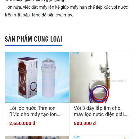
Hơn nữa, việc đặt máy lên kệ giúp máy hạn chế tiếp xúc với nước
trên mặt bếp, tăng độ bền cho máy.
SẢN PHẨM CÙNG LOẠI
Lõi lọc nước Trim ion
Vòi 3 dây lắp âm cho
BMα cho máy tạo ion
máy lọc nước điện giải
kiềm TRIM ION TI9000,
6mm - Vòi 3 dây lắp âm
2.650.000 đ
500.000 đ
TRIM 5HX, TRIM H1,
chuyên dụng cho máy
TRIM H2...SANWA RW5,
tạo ion kiềm
7