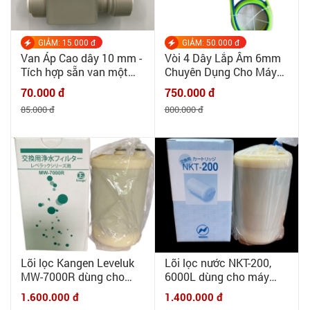
GIẢM: 15.000 đ
GIẢM: 50.000 đ
Van Áp Cao dây 10 mm -
Vòi 4 Dây Lắp Âm 6mm
Tích hợp sẵn van một
Chuyên Dụng Cho Máy
chiều, kèm dây điện
Lọc Nước Điện Giải Ion
70.000 đ
750.000 đ
Kiềm ✌INOX 304 CAO
85.000 đ
800.000 đ
CẤP✌
Lõi lọc Kangen Leveluk
Lõi lọc nước NKT-200,
MW-7000R dùng cho
6000L dùng cho máy
Leveluk DX, Jr, DXII, JrII,
Fujiiryoki Trevi FW-150/
1.600.000 đ
1.400.000 đ
SD501 loại HG
FW-007/ FW-008/ HW-