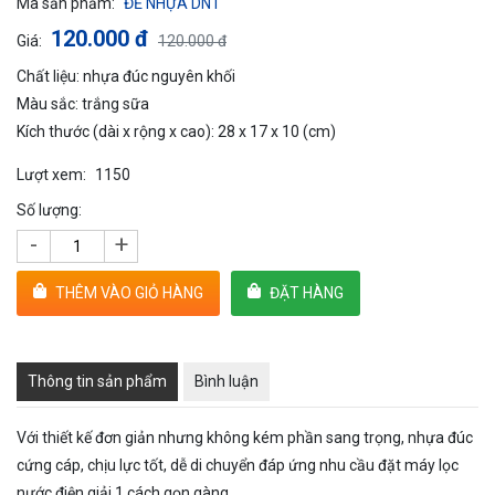
Mã sản phẩm:
ĐẾ NHỰA DNT
120.000 đ
Giá:
120.000 đ
Chất liệu: nhựa đúc nguyên khối
Màu sắc: trắng sữa
Kích thước (dài x rộng x cao): 28 x 17 x 10 (cm)
Lượt xem:
1150
Số lượng:
-
+
THÊM VÀO GIỎ HÀNG
ĐẶT HÀNG
Thông tin sản phẩm
Bình luận
Với thiết kế đơn giản nhưng không kém phần sang trọng, nhựa đúc
cứng cáp, chịu lực tốt, dễ di chuyển đáp ứng nhu cầu đặt máy lọc
nước điện giải 1 cách gọn gàng.