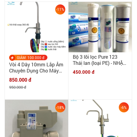
hãng ENAGIC
-11%
Bộ 3 lõi lọc Pure 123
GIẢM: 100.000 đ
Thái lan (loại PE) - NHẬP
Vòi 4 Dây 10mm Lắp Âm
KHẨU CHÍNH HÃNG Pure
Chuyên Dụng Cho Máy
450.000 đ
Thái Lan - Bộ lọc thô
Lọc Nước Điện Giải Ion
850.000 đ
máy RO, ion kiềm
Kiềm INOX 304 CAO CẤP
950.000 đ
-18%
-6%