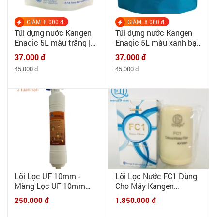
GIẢM: 8.000 đ
GIẢM: 8.000 đ
Túi đựng nước Kangen
Túi đựng nước Kangen
Enagic 5L màu trắng |
Enagic 5L màu xanh bạc
MINHQUANHOME | Túi
| MINHQUANHOME | Túi
37.000 đ
37.000 đ
đựng nước chuyên dụng
đựng nước chuyên dụng
45.000 đ
45.000 đ
cho nước điện giải, nước
cho nước điện giải, nước
ion kiềm - 5lit
ion kiềm - 5lit
Lõi Lọc UF 10mm -
Lõi Lọc Nước FC1 Dùng
Màng Lọc UF 10mm
Cho Máy Kangen
Korea có van xả thải
Leverluk K8, SD501,
250.000 đ
1.850.000 đ
6mm
SD501 Pltainum, DX, Jr2,
Jr4 Đời Sau 2010 - Chính