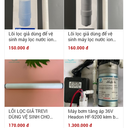
Lõi lọc giả dùng để vệ
Lõi lọc giả dùng để vệ
sinh máy lọc nước ion
sinh máy lọc nước ion
kiềm Panasonic 6000L
kiềm Panasonic 12000L
150.000 đ
160.000 đ
LÕI LỌC GIẢ TREVI
Máy bơm tăng áp 36V
DÙNG VỆ SINH CHO
Headon HF-9200 kèm bộ
MÁY ĐIỆN GIẢI ION
nguồn 36V-3A, van áp
170.000 đ
1.300.000 đ