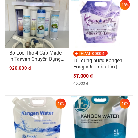
-18%
Bộ Lọc Thô 4 Cấp Made
GIẢM: 8.000 đ
in Taiwan Chuyên Dụng
Túi đựng nước Kangen
Làm Tiền Lọc Cho Máy
Enagic 5L màu tím |
920.000 đ
Ion Kiềm, Kangen Water
MINHQUANHOME | Túi
37.000 đ
đựng nước chuyên dụng
45.000 đ
cho nước điện giải, nước
ion kiềm - 5lit
-18%
-18%