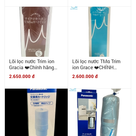
5000/ HW-4500/ HW-
5500/ HW-1000...
Lõi lọc nước Trim ion
Lõi lọc nước TMα Trim
Gracia ❤️Chính hãng
ion Grace ❤️CHÍNH
Nihon Trim Nhật Bản❤️
HÃNG NIHON TRIM ❤️
2.650.000 đ
2.600.000 đ
NHẬP KHẨU NHẬT BẢN