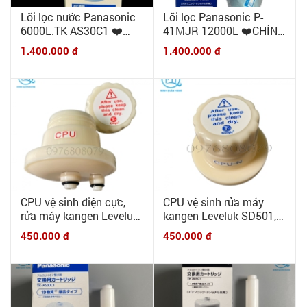
Lõi lọc nước Panasonic
Lõi lọc Panasonic P-
6000L.TK AS30C1 ❤️
41MJR 12000L ❤️CHÍNH
CHÍNH HÃNG❤️ Lõi lọc
HÃNG❤️ dùng cho các
1.400.000 đ
1.400.000 đ
thay thế cho máy lọc
máy PJ-A30, PJ-A31, PJ-
Panasonic TK-AS30, TK-
A33, PJ-A40MRA, PJ-
AS31, TK7208,7408,
A50, PJ-A51, PJ-A53.
8032...
CPU vệ sinh điện cực,
CPU vệ sinh rửa máy
rửa máy kangen Leveluk
kangen Leveluk SD501,
DX, Jr, DXII, SD501 đời
JRII đời mới (sau năm
450.000 đ
450.000 đ
cũ ( TRƯỚC NĂM 2010)
2010) CPU-N (lõi HGN)
CPU (lõi HG)