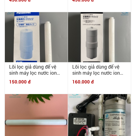
CPU vệ sinh điện cực,
CPU vệ sinh rửa máy
rửa máy kangen Leveluk
kangen Leveluk SD501,
DX, Jr, DXII, SD501 đời
JRII đời mới (sau năm
450.000 đ
450.000 đ
cũ ( TRƯỚC NĂM 2010)
2010) CPU-N (lõi HGN)
CPU (lõi HG)
Lõi lọc giả dùng để vệ
Lõi lọc giả dùng để vệ
sinh máy lọc nước ion
sinh máy lọc nước ion
kiềm Panasonic 6000L
kiềm Panasonic 12000L
150.000 đ
160.000 đ