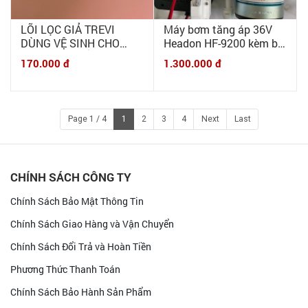
LÕI LỌC GIẢ TREVI
Máy bơm tăng áp 36V
DÙNG VỆ SINH CHO
Headon HF-9200 kèm bộ
MÁY ĐIỆN GIẢI ION
nguồn 36V-3A, van áp
170.000 đ
1.300.000 đ
KIỀM TREVI FW
cao tự ngắt
Page 1 / 4
1
2
3
4
Next
Last
CHÍNH SÁCH CÔNG TY
Chính Sách Bảo Mật Thông Tin