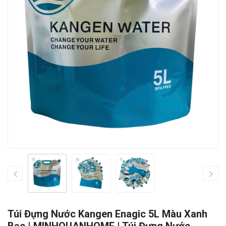
Túi Đựng Nước Kangen Enagic 5L Màu Xanh