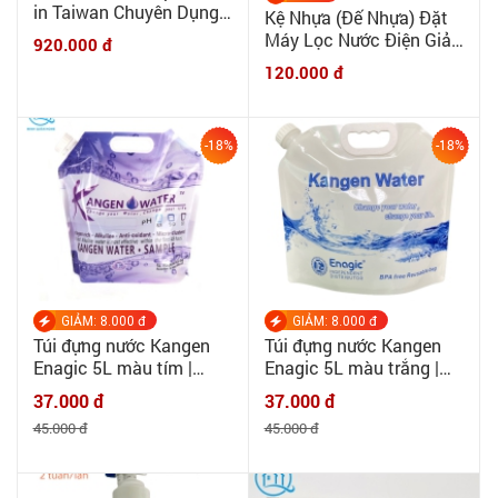
in Taiwan Chuyên Dụng
Kệ Nhựa (Đế Nhựa) Đặt
Làm Tiền Lọc Cho Máy
Máy Lọc Nước Điện Giải
920.000 đ
Ion Kiềm, Kangen Water
Kangen
120.000 đ
-18%
-18%
GIẢM: 8.000 đ
GIẢM: 8.000 đ
Túi đựng nước Kangen
Túi đựng nước Kangen
Enagic 5L màu tím |
Enagic 5L màu trắng |
MINHQUANHOME | Túi
MINHQUANHOME | Túi
37.000 đ
37.000 đ
đựng nước chuyên dụng
đựng nước chuyên dụng
45.000 đ
45.000 đ
cho nước điện giải, nước
cho nước điện giải, nước
ion kiềm - 5lit
ion kiềm - 5lit