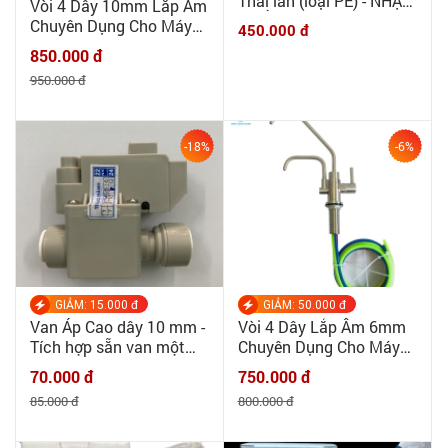
Thái lan (loại PE) - NHẬP
Vòi 4 Dây 10mm Lắp Âm
KHẨU CHÍNH HÃNG Pure
Chuyên Dụng Cho Máy
450.000 đ
Thái Lan - Bộ lọc thô
Lọc Nước Điện Giải Ion
850.000 đ
máy RO, ion kiềm
Kiềm INOX 304 CAO CẤP
950.000 đ
-18%
-6%
GIẢM: 15.000 đ
GIẢM: 50.000 đ
Van Áp Cao dây 10 mm -
Vòi 4 Dây Lắp Âm 6mm
Tích hợp sẵn van một
Chuyên Dụng Cho Máy
chiều, kèm dây điện
Lọc Nước Điện Giải Ion
70.000 đ
750.000 đ
Kiềm ✌INOX 304 CAO
85.000 đ
800.000 đ
CẤP✌