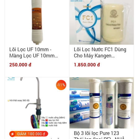
Lõi Lọc UF 10mm -
Lõi Lọc Nước FC1 Dùng
Màng Lọc UF 10mm
Cho Máy Kangen
Korea có van xả thải
Leverluk K8, SD501,
250.000 đ
1.850.000 đ
6mm
SD501 Pltainum, DX, Jr2,
Jr4 Đời Sau 2010 - Chính
hãng ENAGIC
-11%
Bộ 3 lõi lọc Pure 123
GIẢM: 100.000 đ