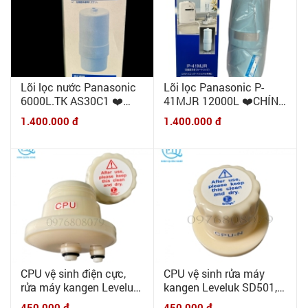
Gracia ❤️Chính hãng
Nihon Trim Nhật Bản❤️
2.650.000 đ
Lõi lọc nước Panasonic
Lõi lọc Panasonic P-
6000L.TK AS30C1 ❤️
41MJR 12000L ❤️CHÍNH
CHÍNH HÃNG❤️ Lõi lọc
HÃNG❤️ dùng cho các
1.400.000 đ
1.400.000 đ
thay thế cho máy lọc
máy PJ-A30, PJ-A31, PJ-
Panasonic TK-AS30, TK-
A33, PJ-A40MRA, PJ-
AS31, TK7208,7408,
A50, PJ-A51, PJ-A53.
8032...