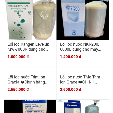
Lõi lọc Kangen Leveluk
Lõi lọc nước NKT-200,
MW-7000R dùng cho
6000L dùng cho máy
Leveluk DX, Jr, DXII, JrII,
Fujiiryoki Trevi FW-150/
1.600.000 đ
1.400.000 đ
SD501 loại HG
FW-007/ FW-008/ HW-
5000/ HW-4500/ HW-
5500/ HW-1000...
Lõi lọc nước TMα Trim
ion Grace ❤️CHÍNH
HÃNG NIHON TRIM ❤️
2.600.000 đ
NHẬP KHẨU NHẬT BẢN
Lõi lọc nước Trim ion