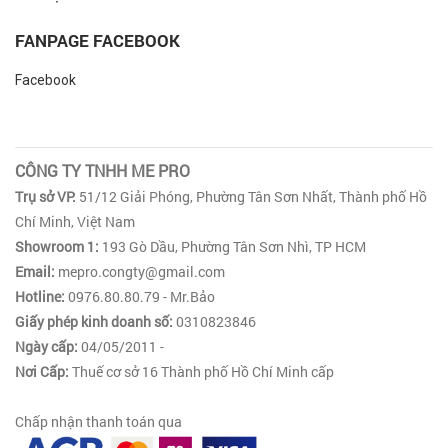
Dịch vụ
Cẩm nang
Video clips
Hình ảnh
Liên hệ
FANPAGE FACEBOOK
CÔNG TY TNHH ME PRO
Trụ sở VP:
51/12 Giải Phóng, Phường Tân Sơn Nhất, Thành phố Hồ
Chí Minh, Việt Nam
Showroom 1:
193 Gò Dầu, Phường Tân Sơn Nhì, TP HCM
Email:
mepro.congty@gmail.com
Hotline:
0976.80.80.79 - Mr.Bảo
Giấy phép kinh doanh số:
0310823846