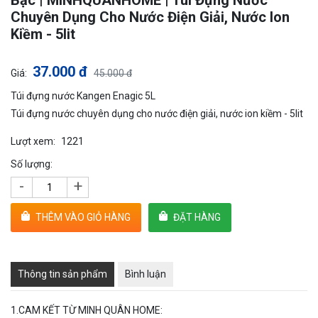
Bạc | MINHQUANHOME | Túi Đựng Nước
Chuyên Dụng Cho Nước Điện Giải, Nước Ion
Kiềm - 5lit
37.000 đ
Giá:
45.000 đ
Túi đựng nước Kangen Enagic 5L
Túi đựng nước chuyên dụng cho nước điện giải, nước ion kiềm - 5lit
Lượt xem:
1221
Số lượng:
-
+
THÊM VÀO GIỎ HÀNG
ĐẶT HÀNG
Thông tin sản phẩm
Bình luận
1.CAM KẾT TỪ MINH QUÂN HOME: