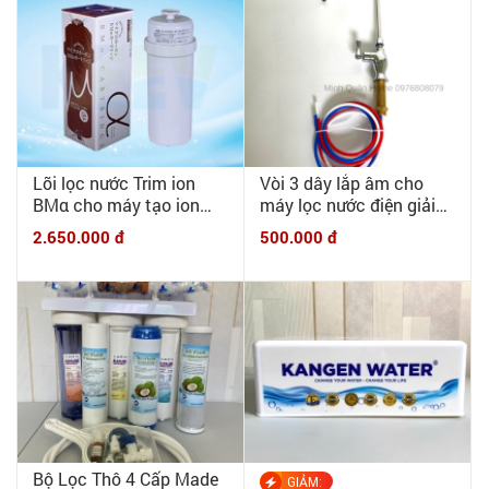
Lõi lọc nước Trim ion
Vòi 3 dây lắp âm cho
BMα cho máy tạo ion
máy lọc nước điện giải
kiềm TRIM ION TI9000,
6mm - Vòi 3 dây lắp âm
2.650.000 đ
500.000 đ
TRIM 5HX, TRIM H1,
chuyên dụng cho máy
TRIM H2...SANWA RW5,
tạo ion kiềm
7
Bộ Lọc Thô 4 Cấp Made
GIẢM: