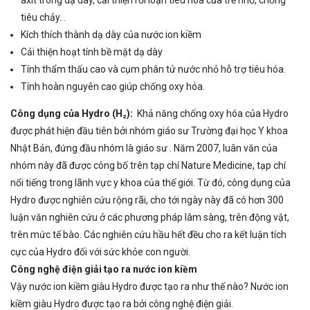
axit trong dạ dày, cải thiện rối loạn tiêu hóa của trẻ nhỏ, chống
tiêu chảy…
Kích thích thành dạ dày của nước ion kiềm
Cải thiện hoạt tính bề mặt dạ dày
Tính thẩm thấu cao và cụm phân tử nước nhỏ hỗ trợ tiêu hóa.
Tính hoàn nguyên cao giúp chống oxy hóa.
Công dụng của Hydro (H
₂
):
Khả năng chống oxy hóa của Hydro
được phát hiện đầu tiên bởi nhóm giáo sư Trường đại học Y khoa
Nhật Bản, đứng đầu nhóm là giáo sư . Năm 2007, luân văn của
nhóm này đã được công bố trên tạp chí Nature Medicine, tạp chí
nổi tiếng trong lãnh vực y khoa của thế giới. Từ đó, công dụng của
Hydro được nghiên cứu rộng rãi, cho tới ngày này đã có hơn 300
luận văn nghiên cứu ở các phương pháp lâm sàng, trên động vật,
trên mức tế bào. Các nghiên cứu hầu hết đều cho ra kết luận tích
cực của Hydro đối với sức khỏe con người.
Công nghệ điện giải tạo ra nước ion kiềm
Vậy nước ion kiềm giàu Hydro được tạo ra như thế nào? Nước ion
kiềm giàu Hydro được tạo ra bởi công nghệ điện giải.