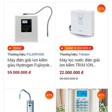
-27%
GIẢM:
GIẢM: 8.000.000 đ
Thương hiệu:
FUJIIRYOKI
Thương hiệu:
Trimion
Máy điện giải Ion kiềm
Máy lọc nước điện giải
giàu Hydrogen Fujiiryoki
ion kiềm TRIM ION
HWP77
HYPER - MADE IN
59.000.000 đ
22.000.000 đ
JAPAN
30.000.000 đ
-47%
-47%