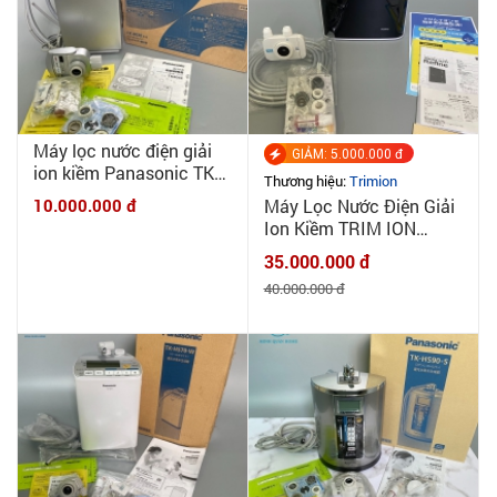
Máy lọc nước điện giải
GIẢM: 5.000.000 đ
ion kiềm Panasonic TK
Thương hiệu:
Trimion
8032 - Combo đầy đủ
10.000.000 đ
Máy Lọc Nước Điện Giải
phụ kiện bao lắp đặt -
Ion Kiềm TRIM ION
New 100%
REFINE - NEW 100%
35.000.000 đ
40.000.000 đ