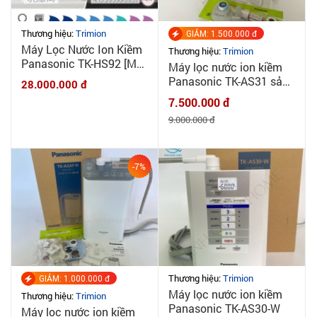
Thương hiệu:
Trimion
GIẢM: 1.500.000 đ
Máy Lọc Nước Ion Kiềm
Thương hiệu:
Trimion
Panasonic TK-HS92 [MỚI
Máy lọc nước ion kiềm
100%] Made in Japan 7
Panasonic TK-AS31 sản
28.000.000 đ
tấm điện cực
xuất T05/2023 tại Nhật,
7.500.000 đ
phiên bản nâng cấp của
9.000.000 đ
TK-AS30
-7%
Thương hiệu:
Trimion
GIẢM: 1.000.000 đ
Máy lọc nước ion kiềm
Thương hiệu:
Trimion
Panasonic TK-AS30-W
Máy lọc nước ion kiềm