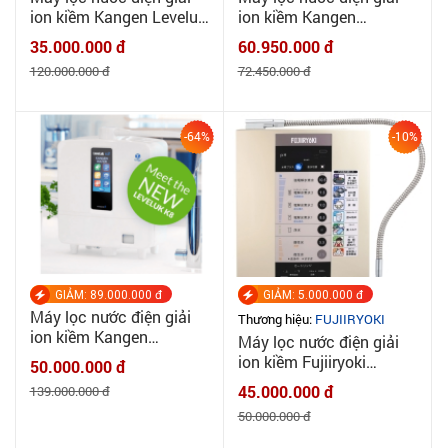
ion kiềm Kangen Leveluk
ion kiềm Kangen
SD501 Platinum - Chính
Leverluk JRII - Chính
35.000.000 đ
60.950.000 đ
hãng ENAGIC
hãng Enagic
120.000.000 đ
72.450.000 đ
-64%
-10%
GIẢM: 89.000.000 đ
GIẢM: 5.000.000 đ
Máy lọc nước điện giải
Thương hiệu:
FUJIIRYOKI
ion kiềm Kangen
Máy lọc nước điện giải
Leverluk K8 - Chính hãng
ion kiềm Fujiiryoki
50.000.000 đ
Enagic
HWP55
45.000.000 đ
139.000.000 đ
50.000.000 đ