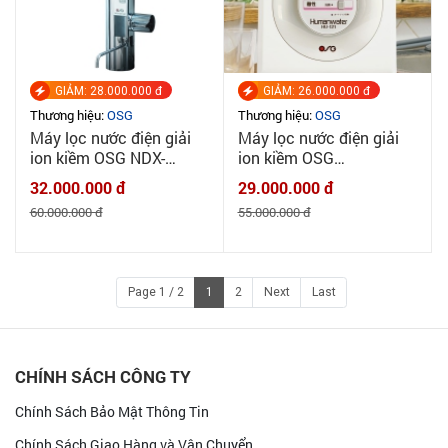
GIẢM: 28.000.000 đ
GIẢM: 26.000.000 đ
Thương hiệu:
OSG
Thương hiệu:
OSG
Máy lọc nước điện giải
Máy lọc nước điện giải
ion kiềm OSG NDX-
ion kiềm OSG
501LM - Japan
Humanwater Hu121 -
32.000.000 đ
29.000.000 đ
MADE IN JAPAN
60.000.000 đ
55.000.000 đ
Page 1 / 2
1
2
Next
Last
CHÍNH SÁCH CÔNG TY
Chính Sách Bảo Mật Thông Tin
Chính Sách Giao Hàng và Vận Chuyển