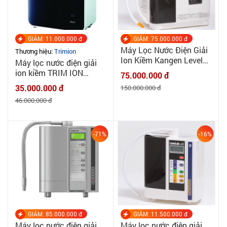
GIẢM: 11.000.000 đ
GIẢM: 75.000.000 đ
Máy Lọc Nước Điện Giải
Thương hiệu:
Trimion
Ion Kiềm Kangen Leveluk
Máy lọc nước điện giải
Super SD501 - Enagic
ion kiềm TRIM ION
75.000.000 đ
Nhật Bản
GRACE - MADE IN
35.000.000 đ
150.000.000 đ
JAPAN
46.000.000 đ
-71%
-16%
GIẢM: 85.000.000 đ
GIẢM: 11.500.000 đ
Máy lọc nước điện giải
Máy lọc nước điện giải