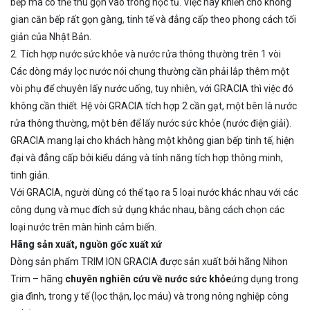
bếp mà có thể thu gọn vào trong hộc tủ. Việc này khiến cho không
gian căn bếp rất gọn gàng, tinh tế và đẳng cấp theo phong cách tối
giản của Nhật Bản.
2. Tích hợp nước sức khỏe và nước rửa thông thường trên 1 vòi
Các dòng máy lọc nước nói chung thường cần phải lắp thêm một
vòi phụ để chuyên lấy nước uống, tuy nhiên, với GRACIA thì việc đó
không cần thiết. Hệ vòi GRACIA tích hợp 2 cần gạt, một bên là nước
rửa thông thường, một bên để lấy nước sức khỏe (nước điện giải).
GRACIA mang lại cho khách hàng một không gian bếp tinh tế, hiện
đại và đẳng cấp bởi kiểu dáng và tính năng tích hợp thông minh,
tinh giản.
Với GRACIA, người dùng có thể tạo ra 5 loại nước khác nhau với các
công dụng và mục đích sử dụng khác nhau, bằng cách chọn các
loại nước trên màn hình cảm biến.
Hãng sản xuất, nguồn gốc xuất xứ
Dòng sản phẩm TRIM ION GRACIA được sản xuất bởi hãng Nihon
Trim – hãng
chuyên nghiên cứu về nước sức khỏe
ứng dụng trong
gia đình, trong y tế (lọc thận, lọc máu) và trong nông nghiệp công