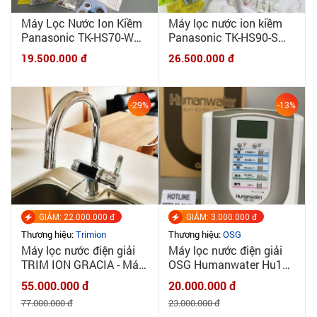
Máy Lọc Nước Ion Kiềm
Máy lọc nước ion kiềm
Panasonic TK-HS70-W
Panasonic TK-HS90-S
mới 100% - Combo máy
mới 100% - Combo máy
19.500.000 đ
26.500.000 đ
+ phụ kiện lọc thô, vòi,
+ phụ kiện lọc thô, vòi,
biến áp
biến áp
-29%
-13%
GIẢM: 22.000.000 đ
GIẢM: 3.000.000 đ
Thương hiệu:
Trimion
Thương hiệu:
OSG
Máy lọc nước điện giải
Máy lọc nước điện giải
TRIM ION GRACIA - Máy
OSG Humanwater Hu121
tạo ion kiềm TRIM ION
New 100%
55.000.000 đ
20.000.000 đ
GRACIA CHÍNH HÃNG
|MINHQUANHOME| Máy
77.000.000 đ
23.000.000 đ
NIHON TRIM
lọc nước tạo kiềm OSG