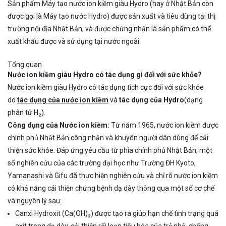
Sản phẩm Máy tạo nước ion kiềm giàu Hydro (hay ở Nhật Bản còn
được gọi là Máy tạo nước Hydro) được sản xuất và tiêu dùng tại thị
trường nội địa Nhật Bản, và được chứng nhận là sản phẩm có thể
xuất khẩu được và sử dụng tại nước ngoài.
Tổng quan
Nước ion kiềm giàu Hydro có tác dụng gì đối với sức khỏe?
Nước ion kiềm giàu Hydro có tác dụng tích cực đối với sức khỏe
do
tác dụng của nước ion kiềm
và
tác dụng của Hydro
(dạng
phân tử H₂).
Công dụng của Nước ion kiềm:
Từ năm 1965, nước ion kiềm được
chính phủ Nhật Bản công nhận và khuyên người dân dùng để cải
thiện sức khỏe. Đáp ứng yêu cầu từ phía chính phủ Nhật Bản, một
số nghiên cứu của các trường đại học như Trường ĐH Kyoto,
Yamanashi và Gifu đã thực hiện nghiên cứu và chỉ rõ nước ion kiềm
có khả năng cải thiện chứng bệnh dạ dày thông qua một số cơ chế
và nguyên lý sau:
Canxi Hydroxit (Ca(OH)₂) được tạo ra giúp hạn chế tình trạng quá