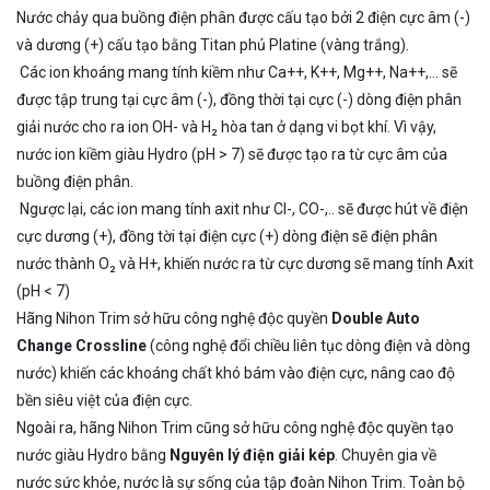
Nước chảy qua buồng điện phân được cấu tạo bởi 2 điện cực âm (-)
và dương (+) cấu tạo bằng Titan phủ Platine (vàng trắng).
Các ion khoáng mang tính kiềm như Ca++, K++, Mg++, Na++,… sẽ
được tập trung tại cực âm (-), đồng thời tại cực (-) dòng điện phân
giải nước cho ra ion OH- và H₂ hòa tan ở dạng vi bọt khí. Vì vậy,
nước ion kiềm giàu Hydro (pH > 7) sẽ được tạo ra từ cực âm của
buồng điện phân.
Ngược lại, các ion mang tính axit như Cl-, CO-,.. sẽ được hút về điện
cực dương (+), đồng tời tại điện cực (+) dòng điện sẽ điện phân
nước thành O₂ và H+, khiến nước ra từ cực dương sẽ mang tính Axit
(pH < 7)
Hãng Nihon Trim sở hữu công nghệ độc quyền
Double Auto
Change Crossline
(công nghệ đổi chiều liên tục dòng điện và dòng
nước) khiến các khoáng chất khó bám vào điện cực, nâng cao độ
bền siêu việt của điện cực.
Ngoài ra, hãng Nihon Trim cũng sở hữu công nghệ độc quyền tạo
nước giàu Hydro bằng
Nguyên lý điện giải kép
. Chuyên gia về
nước sức khỏe, nước là sự sống của tập đoàn Nihon Trim. Toàn bộ