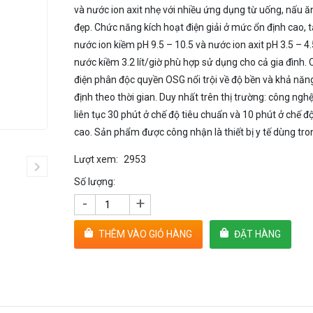
và nước ion axit nhẹ với nhiều ứng dụng từ uống, nấu ă
đẹp. Chức năng kích hoạt điện giải ở mức ổn định cao, 
nước ion kiềm pH 9.5 – 10.5 và nước ion axit pH 3.5 – 4
nước kiềm 3.2 lít/giờ phù hợp sử dụng cho cả gia đình.
điện phân độc quyền OSG nổi trội về độ bền và khả năng
định theo thời gian. Duy nhất trên thị trường: công ngh
liên tục 30 phút ở chế độ tiêu chuẩn và 10 phút ở chế độ
cao. Sản phẩm được công nhận là thiết bị y tế dùng tron
Lượt xem:
2953
Số lượng:
-
+
THÊM VÀO GIỎ HÀNG
ĐẶT HÀNG