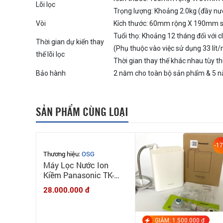
Lõi lọc
Trọng lượng: Khoảng 2.0kg (đầy nư
Vòi
Kích thước: 60mm rộng X 190mm 
Tuổi thọ: Khoảng 12 tháng đối với cl
Thời gian dự kiến thay
(Phụ thuộc vào việc sử dụng 33 lít/
thế lõi lọc
Thời gian thay thế khác nhau tùy t
Bảo hành
2 năm cho toàn bộ sản phẩm & 5 nă
SẢN PHẨM CÙNG LOẠI
-1
Thương hiệu:
OSG
Máy Lọc Nước Ion
Kiềm Panasonic TK-
HS92 [MỚI 100%] Made
28.000.000 đ
in Japan 7 tấm điện
cực
GIẢM: 1.500.000 đ