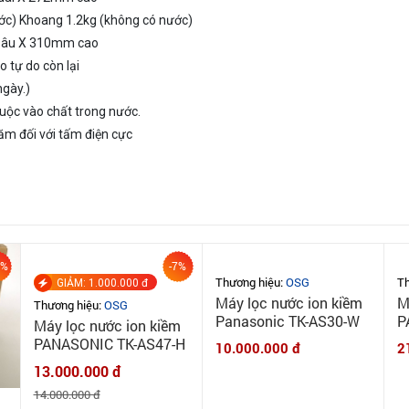
ớc) Khoang 1.2kg (không có nước)
sâu X 310mm cao
o tự do còn lại
ngày.)
huộc vào chất trong nước.
m đối với tấm điện cực
7%
-7%
Thương hiệu:
OSG
Th
GIẢM: 1.000.000 đ
Máy lọc nước ion kiềm
M
Thương hiệu:
OSG
Panasonic TK-AS30-W
P
Máy lọc nước ion kiềm
n
PANASONIC TK-AS47-H
10.000.000 đ
2
1
13.000.000 đ
14.000.000 đ