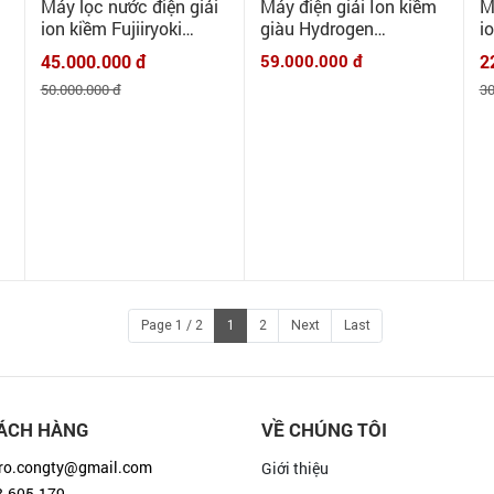
Thương hiệu:
FUJIIRYOKI
Thương hiệu:
FUJIIRYOKI
Th
Máy lọc nước điện giải
Máy điện giải Ion kiềm
M
ion kiềm Fujiiryoki
giàu Hydrogen
i
HWP55
Fujiiryoki HWP77
H
45.000.000 đ
59.000.000 đ
2
J
50.000.000 đ
30
Page 1 / 2
1
2
Next
Last
ÁCH HÀNG
VỀ CHÚNG TÔI