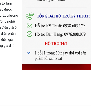
n tới làm
tạo được
.5. Lưu lượng
 Công nghệ
 điện giải ổn
ệ điện phân
 điện giải
g gia đình.