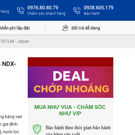
0976.80.80.79
0938.605.179
 hàng
Chăm sóc khách hàng
Bảo hành
Miễn phí lắp đặt
Đổi trả dễ dàng
X-501LM - Japan
G NDX-
óng bằng van
 gia đình.
), nước lọc