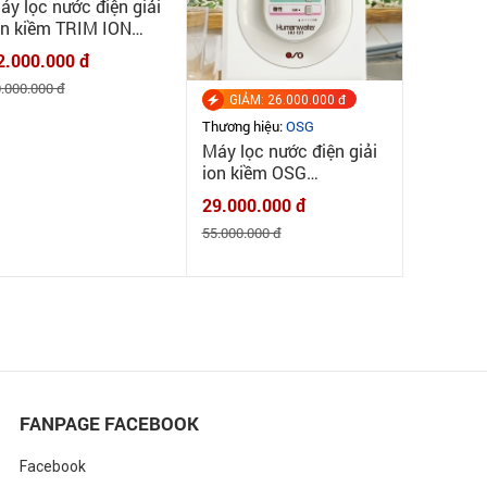
ương hiệu:
Trimion
áy lọc nước điện giải
on kiềm TRIM ION
YPER - MADE IN
2.000.000 đ
APAN
.000.000 đ
GIẢM: 26.000.000 đ
Thương hiệu:
OSG
Máy lọc nước điện giải
ion kiềm OSG
Humanwater Hu121 -
29.000.000 đ
MADE IN JAPAN
55.000.000 đ
0
FANPAGE FACEBOOK