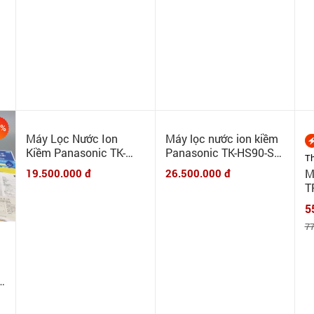
n
3%
Máy Lọc Nước Ion
Máy lọc nước ion kiềm
Kiềm Panasonic TK-
Panasonic TK-HS90-S
Th
HS70-W mới 100% -
mới 100% - Combo máy
19.500.000 đ
26.500.000 đ
M
Combo máy + phụ kiện
+ phụ kiện lọc thô, vòi,
T
lọc thô, vòi, biến áp
biến áp
M
5
I
77
H
N