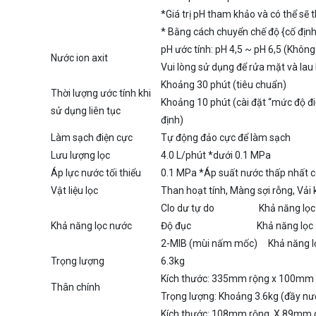
*Giá trị pH tham khảo và có thể sẽ 
* Bằng cách chuyển chế độ {cố định-h
pH ước tính: pH 4,5 ~ pH 6,5 (Khôn
Nước ion axit
Vui lòng sử dụng để rửa mặt và lau 
Khoảng 30 phút (tiêu chuẩn)
Thời lượng ước tính khi
Khoảng 10 phút (cài đặt “mức độ đi
sử dụng liên tục
định)
Làm sạch điện cực
Tự động đảo cực để làm sạch
Lưu lượng lọc
4.0 L/phút *dưới 0.1 MPa
Áp lực nước tối thiểu
0.1 MPa *Áp suất nước thấp nhất c
Vật liệu lọc
Than hoạt tính, Màng sợi rỗng, Vải
Clo dư tự do Khả năng lọc 
Khả năng lọc nước
Độ đục Khả năng lọc 12
2-MIB (mùi nấm mốc) Khả năng l
Trọng lượng
6.3kg
Kích thước: 335mm rộng x 100mm
Thân chính
Trọng lượng: Khoảng 3.6kg (đầy nư
Kích thước: 108mm rộng X 89mm 