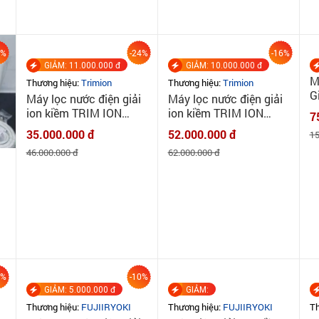
9%
-24%
-16%
GIẢM: 10.000.000 đ
M
Thương hiệu:
Trimion
G
Máy lọc nước điện giải
Leve
ion kiềm TRIM ION
7
E
GRACIA - MADE IN
52.000.000 đ
15
JAPAN
62.000.000 đ
GIẢM: 11.000.000 đ
Thương hiệu:
Trimion
Máy lọc nước điện giải
ion kiềm TRIM ION
m
GRACE - MADE IN
35.000.000 đ
JAPAN
46.000.000 đ
4%
-10%
GIẢM: 5.000.000 đ
GIẢM: