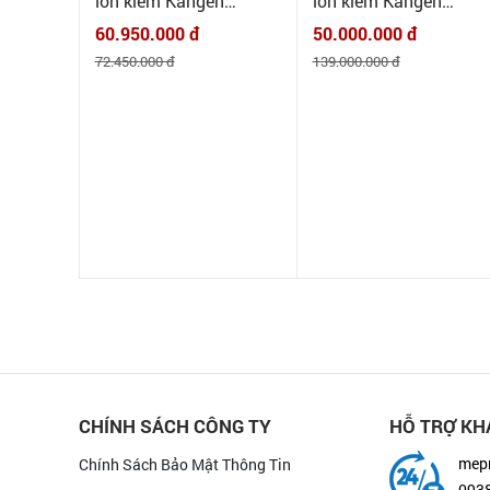
Máy lọc nước điện giải
Máy lọc nước điện giải
ion kiềm Kangen
ion kiềm Kangen
Leverluk JRII - Chính
Leverluk K8 - Chính
60.950.000 đ
50.000.000 đ
hãng Enagic
hãng Enagic
72.450.000 đ
139.000.000 đ
CHÍNH SÁCH CÔNG TY
HỖ TRỢ KH