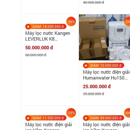
40.000.000 đ
-26%
-2
GIẢM: 18.000.000 đ
Máy lọc nước Kangen
LEVERLUK K8
[MINHQUANHOME]
50.000.000 đ
Máy điện giải tạo ion
68.000.000 đ
kiềm Kangen Leverluk
K8 - Chính hãng Enagic
GIẢM: 10.000.000 đ
Máy lọc nước điện giải
Humanwater Hu150
|MINHQUANHOME|
25.000.000 đ
Máy lọc nước tạo kiề
35.000.000 đ
OSG Humanwater
Hu150 - Hàng Nội Địa
Nhật Bản
-16%
-6
GIẢM: 11.500.000 đ
GIẢM: 89.000.000 đ