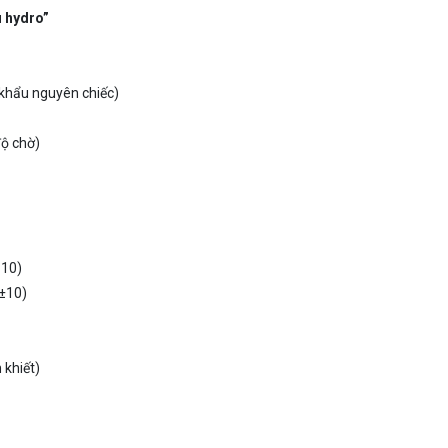
u hydro”
khẩu nguyên chiếc)
độ chờ)
 10)
(±10)
 khiết)