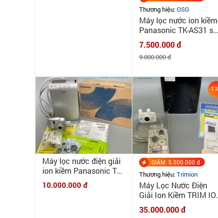
Thương hiệu:
OSG
Máy lọc nước ion kiềm
Panasonic TK-AS31 sả
xuất T05/2023 tại
7.500.000 đ
Nhật, phiên bản nâng
9.000.000 đ
cấp của TK-AS30
-1
Máy lọc nước điện giải
GIẢM: 5.000.000 đ
ion kiềm Panasonic TK
Thương hiệu:
Trimion
8032 - Combo đầy đủ
10.000.000 đ
Máy Lọc Nước Điện
phụ kiện bao lắp đặt -
Giải Ion Kiềm TRIM IO
New 100%
REFINE - NEW 100%
35.000.000 đ