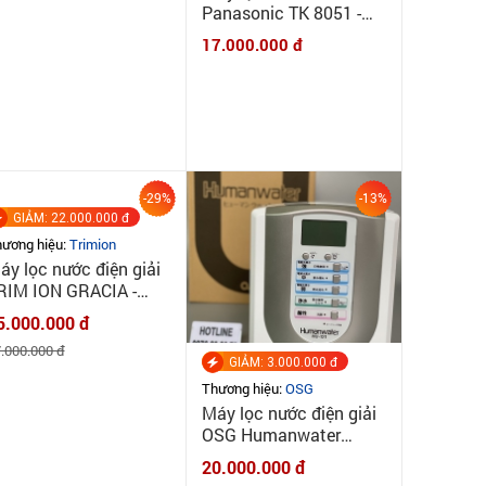
Panasonic TK 8051 -
New 100%
17.000.000 đ
-29%
-13%
GIẢM: 22.000.000 đ
ương hiệu:
Trimion
áy lọc nước điện giải
RIM ION GRACIA -
áy tạo ion kiềm TRIM
5.000.000 đ
ON GRACIA CHÍNH
.000.000 đ
ÃNG NIHON TRIM
GIẢM: 3.000.000 đ
Thương hiệu:
OSG
Máy lọc nước điện giải
OSG Humanwater
Hu121 New 100%
20.000.000 đ
|MINHQUANHOME|