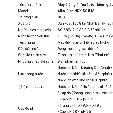
Tên sản phẩm
Máy điện giải “nước ion kiềm già
Model
Alka-Rich NDX-501LM
Thương hiệu
OSG
Xuất xứ
Sản xuất 100% tại Nhật Bản (Nhập 
Nguồn điện cung cấp
AC 220V-240V 0.9 A 50/60 Hz
Năng lượng tiêu thụ
180 w (Tối đa) Khoảng 3.6 W (Chế 
Tên chung
Máy điện giải ion kiềm giàu hydro
Đầu dẫn nước
Đóng mở bằng van điện từ
Chất liệu điện cực
Titanium phủ bạch kim (Platium)
Phương pháp điện phân
Điện phân liên tục
Nước Ion kiềm: khoảng 3.2L/phút(±
Lưu lượng nước
Nước tinh khiết: khoảng 32 L/phút 
Nước ion axit: khoảng 0.8L/phút
Tỷ lệ nước tạo ra
Nước ion kiềm / Nước ion axit: 4 : 1
3 cấp độ (Không bao gồm nước tinh
• Thấp: pH 8.0 ~ pH 8.5
• Trung bình: pH 8.5 ~ pH 9.0
Cấp độ pH
• Cao: pH 9.0 ~ pH 9.5