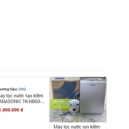
ương hiệu:
OSG
áy lọc nước tạo kiềm
ANASONIC TK-HB50-S
ội địa Nhật - New
1.000.000 đ
00%
Máy lọc nước ion kiềm