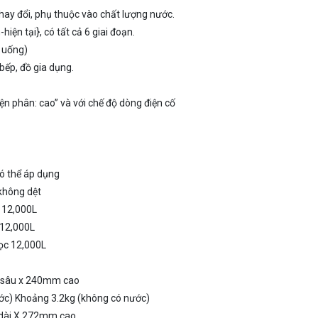
thay đổi, phụ thuộc vào chất lượng nước.
iện tại}, có tất cả 6 giai đoạn.
g uống)
bếp, đồ gia dụng.
ện phân: cao” và với chế độ dòng điện cố
ó thể áp dụng
 không dệt
12,000L
,000L
ọc 12,000L
 sâu x 240mm cao
ớc) Khoảng 3.2kg (không có nước)
dài X 272mm cao