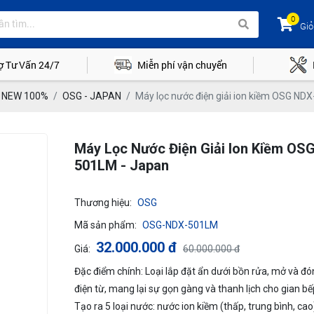
0
Giỏ
ợ Tư Vấn 24/7
Miễn phí vận chuyển
G NEW 100%
OSG - JAPAN
Máy lọc nước điện giải ion kiềm OSG ND
Máy Lọc Nước Điện Giải Ion Kiềm OS
501LM - Japan
Thương hiệu:
OSG
Mã sản phẩm:
OSG-NDX-501LM
32.000.000 đ
Giá:
60.000.000 đ
Đặc điểm chính: Loại lắp đặt ẩn dưới bồn rửa, mở và đ
điện từ, mang lại sự gọn gàng và thanh lịch cho gian bếp
Tạo ra 5 loại nước: nước ion kiềm (thấp, trung bình, cao