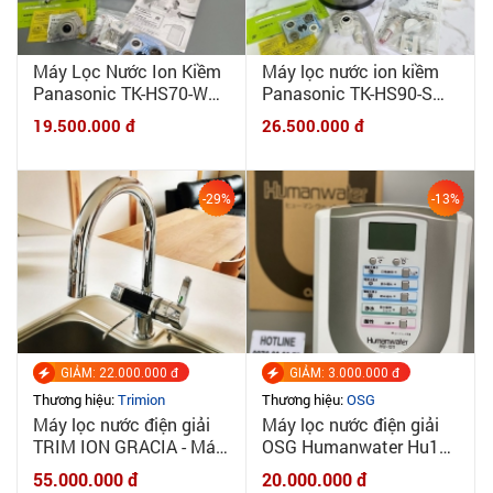
Máy Lọc Nước Ion Kiềm
Máy lọc nước ion kiềm
Panasonic TK-HS70-W
Panasonic TK-HS90-S
mới 100% - Combo máy
mới 100% - Combo máy
19.500.000 đ
26.500.000 đ
+ phụ kiện lọc thô, vòi,
+ phụ kiện lọc thô, vòi,
biến áp
biến áp
-29%
-13%
GIẢM: 22.000.000 đ
GIẢM: 3.000.000 đ
Thương hiệu:
Trimion
Thương hiệu:
OSG
Máy lọc nước điện giải
Máy lọc nước điện giải
TRIM ION GRACIA - Máy
OSG Humanwater Hu121
tạo ion kiềm TRIM ION
New 100%
55.000.000 đ
20.000.000 đ
GRACIA CHÍNH HÃNG
|MINHQUANHOME| Máy