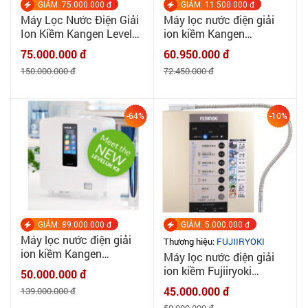
GIẢM: 75.000.000 đ
GIẢM: 11.500.000 đ
Máy Lọc Nước Điện Giải
Máy lọc nước điện giải
Ion Kiềm Kangen Leveluk
ion kiềm Kangen
Super SD501 - Enagic
Leverluk JRII - Chính
75.000.000 đ
60.950.000 đ
Nhật Bản
hãng Enagic
150.000.000 đ
72.450.000 đ
-64%
-10%
GIẢM: 89.000.000 đ
GIẢM: 5.000.000 đ
Máy lọc nước điện giải
Thương hiệu:
FUJIIRYOKI
ion kiềm Kangen
Máy lọc nước điện giải
Leverluk K8 - Chính hãng
ion kiềm Fujiiryoki
50.000.000 đ
Enagic
HWP55
45.000.000 đ
139.000.000 đ