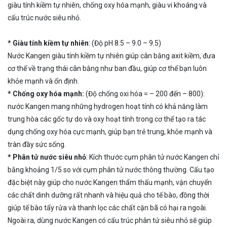
giàu tính kiềm tự nhiên, chống oxy hóa mạnh, giàu vi khoáng và
cấu trúc nước siêu nhỏ.
* Giàu tính kiềm tự nhiên
: (Độ pH 8.5 – 9.0 – 9.5)
Nước Kangen giàu tính kiềm tự nhiên giúp cân bằng axit kiềm, đưa
cơ thể về trạng thái cân bằng như ban đầu, giúp cơ thể bạn luôn
khỏe mạnh và ổn định.
* Chống oxy hóa mạnh:
(Độ chống oxi hóa = – 200 đến – 800):
nước Kangen mang những hydrogen hoạt tính có khả năng làm
trung hòa các gốc tự do và oxy hoạt tính trong cơ thể tạo ra tác
dụng chống oxy hóa cực mạnh, giúp bạn trẻ trung, khỏe mạnh và
tràn đầy sức sống.
* Phân tử nước siêu nhỏ
: Kích thước cụm phân tử nước Kangen chỉ
bằng khoảng 1/5 so với cụm phân tử nước thông thường. Cấu tạo
đặc biệt này giúp cho nước Kangen thẩm thấu mạnh, vận chuyển
các chất dinh dưỡng rất nhanh và hiệu quả cho tế bào, đồng thời
giúp tế bào tẩy rửa và thanh lọc các chất cặn bã có hại ra ngoài.
Ngoài ra, dùng nước Kangen có cấu trúc phân tử siêu nhỏ sẽ giúp