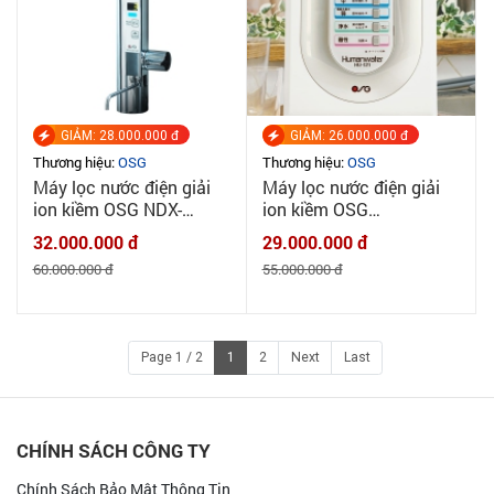
GIẢM: 28.000.000 đ
GIẢM: 26.000.000 đ
Thương hiệu:
OSG
Thương hiệu:
OSG
Máy lọc nước điện giải
Máy lọc nước điện giải
ion kiềm OSG NDX-
ion kiềm OSG
501LM - Japan
Humanwater Hu121 -
32.000.000 đ
29.000.000 đ
MADE IN JAPAN
60.000.000 đ
55.000.000 đ
Page 1 / 2
1
2
Next
Last
CHÍNH SÁCH CÔNG TY
Chính Sách Bảo Mật Thông Tin