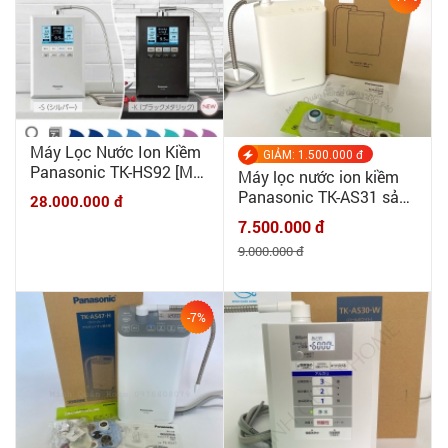
Máy Lọc Nước Ion Kiềm
GIẢM: 1.500.000 đ
Panasonic TK-HS92 [MỚI
Máy lọc nước ion kiềm
100%] Made in Japan 7
Panasonic TK-AS31 sản
28.000.000 đ
tấm điện cực
xuất T05/2023 tại Nhật,
7.500.000 đ
phiên bản nâng cấp của
9.000.000 đ
TK-AS30
-7%