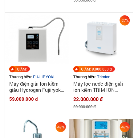
50.000.000 đ
-27%
GIẢM:
GIẢM: 8.000.000 đ
Thương hiệu:
FUJIIRYOKI
Thương hiệu:
Trimion
Máy điện giải Ion kiềm
Máy lọc nước điện giải
giàu Hydrogen Fujiiryoki
ion kiềm TRIM ION
HWP77
HYPER - MADE IN
59.000.000 đ
22.000.000 đ
JAPAN
30.000.000 đ
-47%
-47%