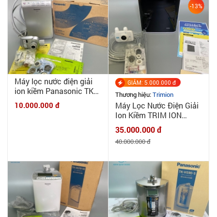
-13%
Máy lọc nước điện giải
GIẢM: 5.000.000 đ
ion kiềm Panasonic TK
Thương hiệu:
Trimion
8032 - Combo đầy đủ
10.000.000 đ
Máy Lọc Nước Điện Giải
phụ kiện bao lắp đặt -
Ion Kiềm TRIM ION
New 100%
REFINE - NEW 100%
35.000.000 đ
40.000.000 đ