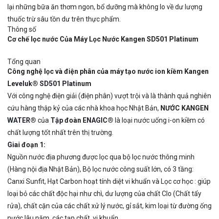
lại những bữa ăn thơm ngon, bổ dưỡng mà không lo về dư lượng
thuốc trừ sâu tồn dư trên thực phẩm.
Thông số
Cơ chế lọc nước Của Máy Lọc Nước Kangen SD501 Platinum
Tổng quan
Công nghệ lọc và điện phân của máy tạo nước ion kiềm Kangen
Leveluk® SD501 Platinum
Với công nghệ điện giải (điện phân) vượt trội và là thành quả nghiên
cứu hàng thập kỷ của các nhà khoa học Nhật Bản,
NƯỚC KANGEN
WATER®
của
Tập đoàn ENAGIC®
là loại nước uống i-on kiềm có
chất lượng tốt nhất trên thị trường.
Giai đoạn 1:
Nguồn nước địa phương được lọc qua bộ lọc nước thông minh
(Hàng nội địa Nhật Bản), Bộ lọc nước công suất lớn, có 3 tầng:
Canxi Sunfit, Hạt Carbon hoạt tính diệt vi khuẩn và Lọc cơ học : giúp
loại bỏ các chất độc hại như chì, dư lượng của chất Clo (Chất tẩy
rửa), chất cặn của các chất xử lý nước, gỉ sắt, kim loại từ đường ống
nước lâu năm, các tạp chất, vi khuẩn.