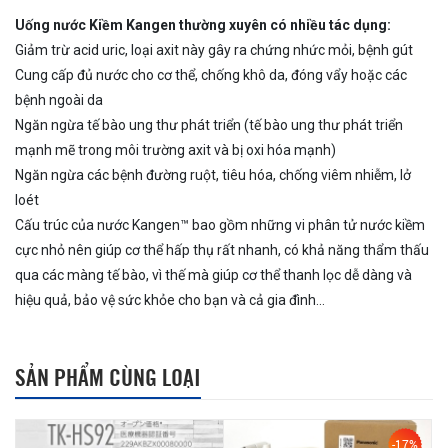
Uống nước Kiềm Kangen thường xuyên có nhiều tác dụng:
Giảm trừ acid uric, loại axit này gây ra chứng nhức mỏi, bệnh gút
Cung cấp đủ nước cho cơ thể, chống khô da, đóng vẩy hoặc các
bệnh ngoài da
Ngăn ngừa tế bào ung thư phát triển (tế bào ung thư phát triển
mạnh mẽ trong môi trường axit và bị oxi hóa mạnh)
Ngăn ngừa các bệnh đường ruột, tiêu hóa, chống viêm nhiễm, lở
loét
Cấu trúc của nước Kangen™ bao gồm những vi phân tử nước kiềm
cực nhỏ nên giúp cơ thể hấp thụ rất nhanh, có khả năng thẩm thấu
qua các màng tế bào, vì thế mà giúp cơ thể thanh lọc dễ dàng và
hiệu quả, bảo vệ sức khỏe cho bạn và cả gia đình…
SẢN PHẨM CÙNG LOẠI
-17%