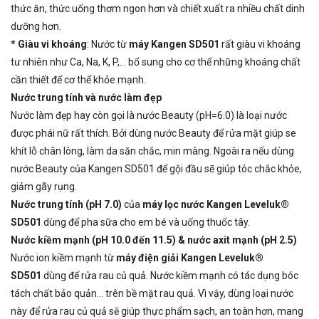
thức ăn, thức uống thơm ngon hơn và chiết xuất ra nhiều chất dinh
dưỡng hơn.
* Giàu vi khoáng
: Nước từ
máy Kangen SD501
rất giàu vi khoáng
tư nhiên như Ca, Na, K, P,… bổ sung cho cơ thể những khoáng chất
cần thiết để cơ thể khỏe mạnh.
Nước trung tính và nước làm đẹp
Nước làm đẹp hay còn gọi là nước Beauty (pH=6.0) là loại nước
được phái nữ rất thích. Bởi dùng nước Beauty để rửa mặt giúp se
khít lỗ chân lông, làm da săn chắc, min màng. Ngoài ra nếu dùng
nước Beauty của Kangen SD501 để gội đầu sẽ giúp tóc chắc khỏe,
giảm gãy rụng.
Nước trung tính (pH 7.0)
của
máy lọc nước Kangen Leveluk®
SD501
dùng để pha sữa cho em bé và uống thuốc tây.
Nước kiềm mạnh (pH 10.0 đến 11.5) & nước axit mạnh (pH 2.5)
Nước ion kiềm mạnh từ
máy điện giải Kangen Leveluk®
SD501
dùng để rửa rau củ quả. Nước kiềm mạnh có tác dụng bóc
tách chất bảo quản… trên bề mặt rau quả. Vì vậy, dùng loại nước
này để rửa rau củ quả sẽ giúp thực phẩm sạch, an toàn hơn, mang