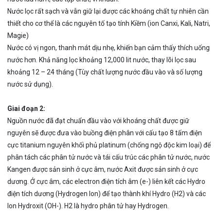
Nước lọc rất sạch và vẫn giữ lại được các khoáng chất tự nhiên cần
thiết cho cơ thể là các nguyên tố tạo tính Kiềm (ion Canxi, Kali, Natri,
Magie)
Nước có vị ngon, thanh mát dịu nhẹ, khiến bạn cảm thấy thích uống
nước hơn. Khả năng lọc khoảng 12,000 lit nước, thay lõi lọc sau
khoảng 12 – 24 tháng (Tùy chất lượng nước đầu vào và số lượng
nước sử dụng).
Giai đoạn 2:
Nguồn nước đã đạt chuẩn đầu vào với khoáng chất được giữ
nguyên sẽ được đưa vào buồng điện phân với cấu tạo 8 tấm điện
cực titanium nguyên khối phủ platinum (chống ngộ độc kim loại) để
phân tách các phân tử nước và tái cấu trúc các phân tử nước, nước
Kangen được sản sinh ở cực âm, nước Axit được sản sinh ở cực
dương. Ở cực âm, các electron điện tích âm (e-) liên kết các Hydro
điện tích dương (Hydrogen Ion) để tạo thành khí Hydro (H2) và các
Ion Hydroxit (OH-). H2 là hydro phân tử hay Hydrogen.