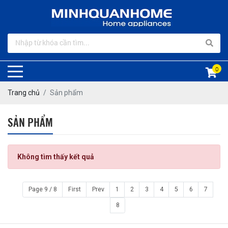
0
Trang chủ
Sản phẩm
SẢN PHẨM
Không tìm thấy kết quả
Page 9 / 8
First
Prev
1
2
3
4
5
6
7
8