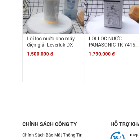
Lõi lọc nước cho máy
LÕI LỌC NƯỚC
điện giải Leverluk DX
PANASONIC TK 7415C
DÙNG TRONG MÁY IO
1.500.000 đ
1.790.000 đ
KIỀM | 6.000 LÍT
CHÍNH SÁCH CÔNG TY
HỖ TRỢ KH
mep
Chính Sách Bảo Mật Thông Tin