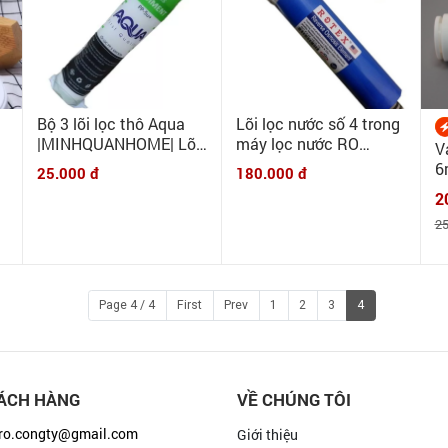
Bộ 3 lõi lọc thô Aqua
Lõi lọc nước số 4 trong
1
|MINHQUANHOME| Lõi
máy lọc nước RO
V
N
lọc thô 123 Aqua dùng
|MINHQUANHOME|
6
25.000 đ
180.000 đ
cho tất cả các máy RO
Màng RO Rotex
M
2
k
25
d
n
Page 4 / 4
First
Prev
1
2
3
4
ÁCH HÀNG
VỀ CHÚNG TÔI
ro.congty@gmail.com
Giới thiệu