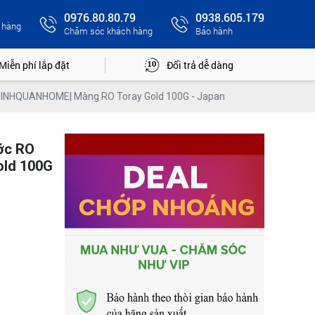
0976.80.80.79
0938.605.179
 hàng
Chăm sóc khách hàng
Bảo hành
Miễn phí lắp đặt
Đổi trả dễ dàng
 |MINHQUANHOME| Màng RO Toray Gold 100G - Japan
ớc RO
ld 100G