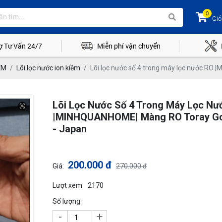
0
Giỏ
ợ Tư Vấn 24/7
Miễn phí vận chuyển
ỀM
Lõi lọc nước ion kiềm
Lõi lọc nước số 4 trong máy lọc nước RO
Lõi Lọc Nước Số 4 Trong Máy Lọc Nư
|MINHQUANHOME| Màng RO Toray Go
- Japan
200.000 đ
Giá:
270.000 đ
Lượt xem:
2170
Số lượng:
-
+