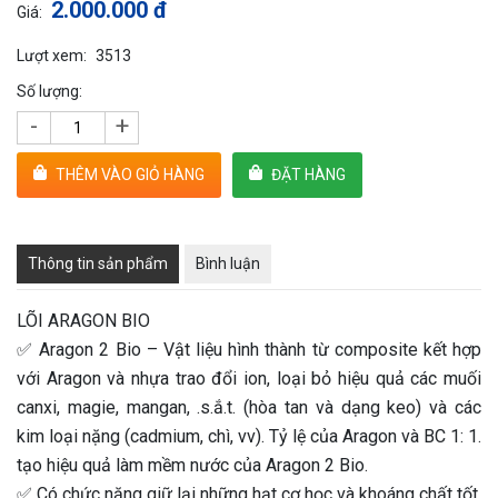
2.000.000 đ
Giá:
Lượt xem:
3513
Số lượng:
-
+
THÊM VÀO GIỎ HÀNG
ĐẶT HÀNG
Thông tin sản phẩm
Bình luận
LÕI ARAGON BIO
✅ Aragon 2 Bio – Vật liệu hình thành từ composite kết hợp
với Aragon và nhựa trao đổi ion, loại bỏ hiệu quả các muối
canxi, magie, mangan, .s.ắ.t. (hòa tan và dạng keo) và các
kim loại nặng (cadmium, chì, vv). Tỷ lệ của Aragon và BC 1: 1.
tạo hiệu quả làm mềm nước của Aragon 2 Bio.
✅ Có chức năng giữ lại những hạt cơ học và khoáng chất tốt,